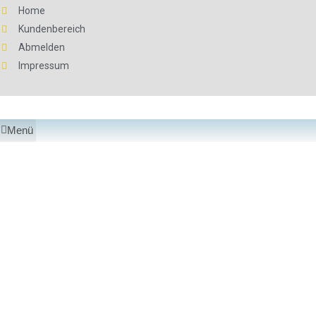
Home
Kundenbereich
Abmelden
Impressum
Menü
Benutzername
*
Kennwort
*
Angemeldet bleiben