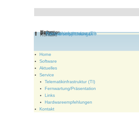
Home
Software
Aktuelles
Service
Telematikinfrastruktur (TI)
Fernwartung/Präsentation
Links
Hardwareempfehlungen
Kontakt
Home
Software
Aktuelles
Service
Telematikinfrastruktur (TI)
Fernwartung/Präsentation
Links
Hardwareempfehlungen
Kontakt
Benutzername
*