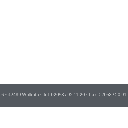
42489 Wülfrath • Tel: 02058 / 92 11 20 • Fax: 02058 / 20 91 ©