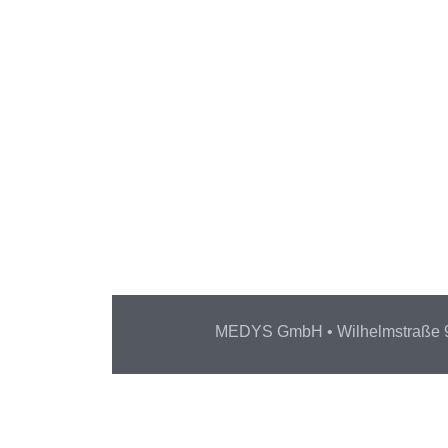
Kennwort
*
Angemeldet bleiben
MEDYS GmbH • Wilhelmstraße 96 • 