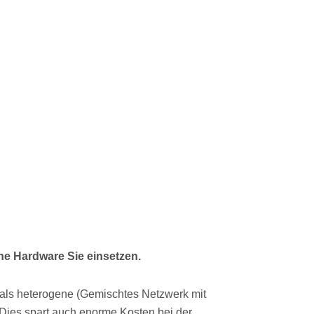
e Hardware Sie einsetzen.
als heterogene (Gemischtes Netzwerk mit
Dies spart auch enorme Kosten bei der