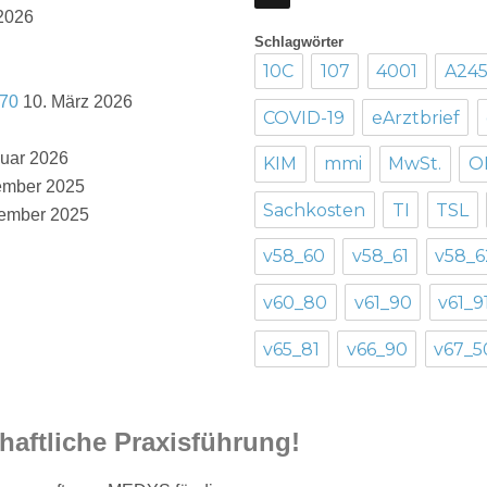
 2026
Schlagwörter
10C
107
4001
A24
_70
10. März 2026
COVID-19
eArztbrief
nuar 2026
KIM
mmi
MwSt.
O
ember 2025
Sachkosten
TI
TSL
ember 2025
v58_60
v58_61
v58_6
v60_80
v61_90
v61_9
v65_81
v66_90
v67_5
haftliche Praxisführung!