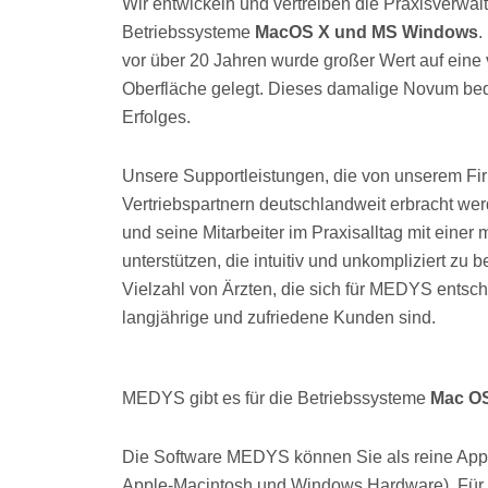
Wir entwickeln und vertreiben die Praxisverwa
Betriebssysteme
MacOS X und MS Windows
.
vor über 20 Jahren wurde großer Wert auf eine 
Oberfläche gelegt. Dieses damalige Novum bed
Erfolges.
Unsere Supportleistungen, die von unserem Fir
Vertriebspartnern deutschlandweit erbracht wer
und seine Mitarbeiter im Praxisalltag mit eine
unterstützen, die intuitiv und unkompliziert zu b
Vielzahl von Ärzten, die sich für MEDYS entsc
langjährige und zufriedene Kunden sind.
MEDYS
gibt es für die Betriebssysteme
Mac O
Die Software MEDYS können Sie als reine App
Apple-Macintosh und Windows Hardware). Für S