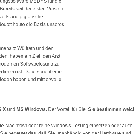
ltungssoftware MEDYS für die
 Bereits seit der ersten Version
vollständig grafische
eutet heute die Basis unseres
mensitz Wülfrath und den
den, haben ein Ziel: den Arzt
r modernen Softwarelösung zu
edienen ist.
Dafür spricht eine
hieden haben und mittlerweile
S X
und
MS Windows.
Der Vorteil für Sie:
Sie bestimmen welch
le-Macintosh oder reine Windows-Lösung einsetzen oder auch 
ie bedeutet das, daß Sie unabhängig von der Hardware sind. 