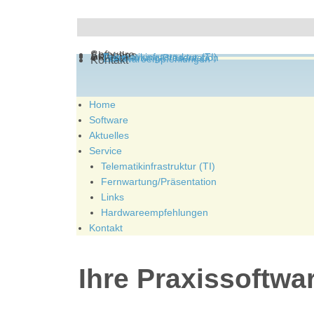
Home
Software
Aktuelles
Service
Telematikinfrastruktur (TI)
Fernwartung/Präsentation
Links
Hardwareempfehlungen
Kontakt
Home
Software
Aktuelles
Service
Telematikinfrastruktur (TI)
Fernwartung/Präsentation
Links
Hardwareempfehlungen
Kontakt
Ihre Praxissoftwa