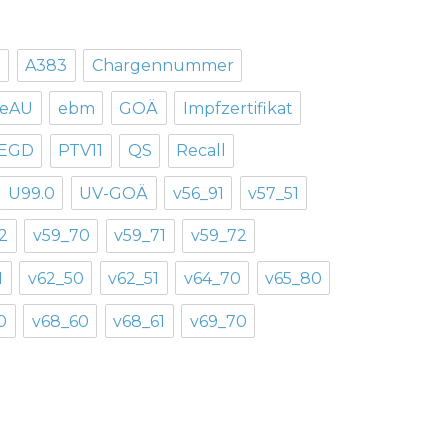
5
A383
Chargennummer
eAU
ebm
GOÄ
Impfzertifikat
EGD
PTV11
QS
Recall
U99.0
UV-GOÄ
v56_91
v57_51
2
v59_70
v59_71
v59_72
1
v62_50
v62_51
v64_70
v65_80
0
v68_60
v68_61
v69_70